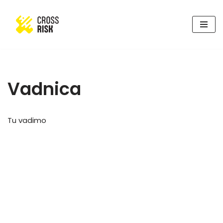
Skoči
na
vsebino
Vadnica
Tu vadimo